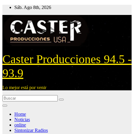
Ir
Sáb. Ago 8th, 2026
al
contenido
Caster Producciones 94.5 -
93.9
Lo mejor está por venir
Home
Noticias
online
Sintonizar Radios