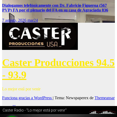
Dialogamos telefónicamente con Dr. Fabricio Figueroa (567
PVP) FA por el plenario del FA en su casa de Agraciada 836
7 agosto, 2026
mar24
Caster Producciones 94.5
- 93.9
Lo mejor está por venir
Funciona gracias a WordPress
|
Tema: Newspaperex de
Themeansar
Home
Noticias
online