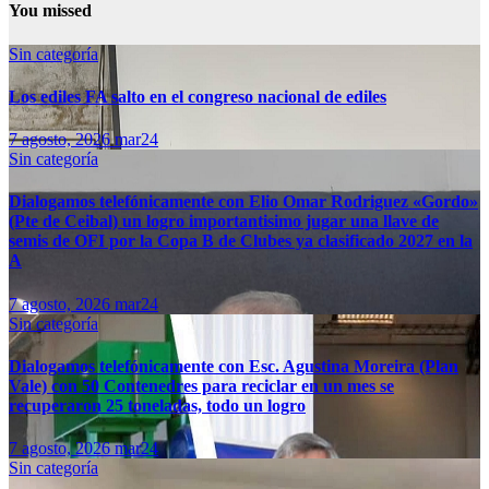
de
You missed
entradas
Sin categoría
Los ediles FA salto en el congreso nacional de ediles
7 agosto, 2026
mar24
Sin categoría
Dialogamos telefónicamente con Elio Omar Rodriguez «Gordo»
(Pte de Ceibal) un logro importantisimo jugar una llave de
semis de OFI por la Copa B de Clubes ya clasificado 2027 en la
A
7 agosto, 2026
mar24
Sin categoría
Dialogamos telefónicamente con Esc. Agustina Moreira (Plan
Vale) con 50 Contenedres para reciclar en un mes se
recuperaron 25 toneladas, todo un logro
7 agosto, 2026
mar24
Sin categoría