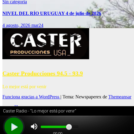
Sin categoría
NIVEL DEL RÍO URUGUAY 4 de julio de 2026
4 agosto, 2026
mar24
Caster Producciones 94.5 - 93.9
Lo mejor está por venir
Funciona gracias a WordPress
|
Tema: Newspaperex de
Themeansar
Home
Noticias
online
Sintonizar Radios
Streaming video