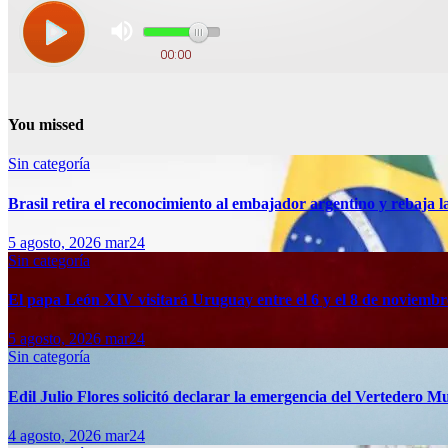
You missed
Sin categoría
Brasil retira el reconocimiento al embajador argentino y rebaja la
5 agosto, 2026
mar24
Sin categoría
El papa León XIV visitará Uruguay entre el 6 y el 8 de noviembr
5 agosto, 2026
mar24
Sin categoría
Edil Julio Flores solicitó declarar la emergencia del Vertedero M
4 agosto, 2026
mar24