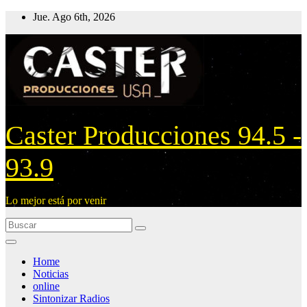
Ir
Jue. Ago 6th, 2026
al
contenido
Caster Producciones 94.5 -
93.9
Lo mejor está por venir
Home
Noticias
online
Sintonizar Radios