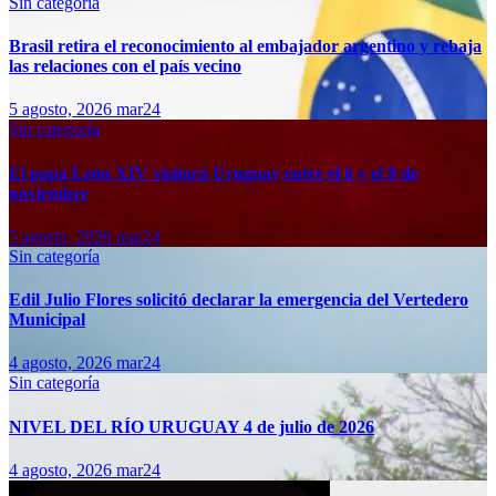
Sin categoría
Brasil retira el reconocimiento al embajador argentino y rebaja
las relaciones con el país vecino
5 agosto, 2026
mar24
Sin categoría
El papa León XIV visitará Uruguay entre el 6 y el 8 de
noviembre
5 agosto, 2026
mar24
Sin categoría
Edil Julio Flores solicitó declarar la emergencia del Vertedero
Municipal
4 agosto, 2026
mar24
Sin categoría
NIVEL DEL RÍO URUGUAY 4 de julio de 2026
4 agosto, 2026
mar24