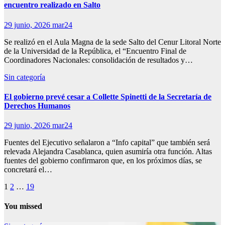
encuentro realizado en Salto
29 junio, 2026
mar24
Se realizó en el Aula Magna de la sede Salto del Cenur Litoral Norte
de la Universidad de la República, el “Encuentro Final de
Coordinadores Nacionales: consolidación de resultados y…
Sin categoría
El gobierno prevé cesar a Collette Spinetti de la Secretaría de
Derechos Humanos
29 junio, 2026
mar24
Fuentes del Ejecutivo señalaron a “Info capital” que también será
relevada Alejandra Casablanca, quien asumiría otra función. Altas
fuentes del gobierno confirmaron que, en los próximos días, se
concretará el…
Paginación
1
2
…
19
de
You missed
entradas