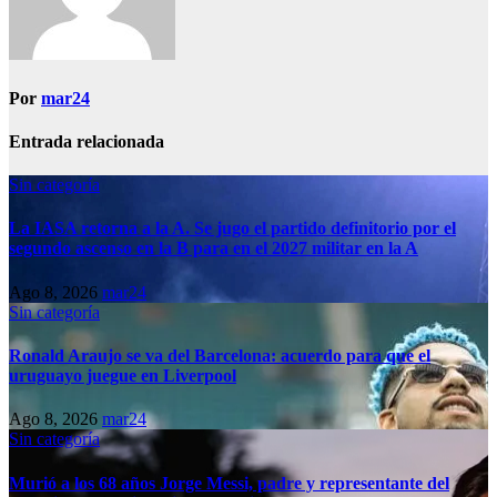
Por
mar24
Entrada relacionada
Sin categoría
La IASA retorna a la A. Se jugo el partido definitorio por el
segundo ascenso en la B para en el 2027 militar en la A
Ago 8, 2026
mar24
Sin categoría
Ronald Araujo se va del Barcelona: acuerdo para que el
uruguayo juegue en Liverpool
Ago 8, 2026
mar24
Sin categoría
Murió a los 68 años Jorge Messi, padre y representante del