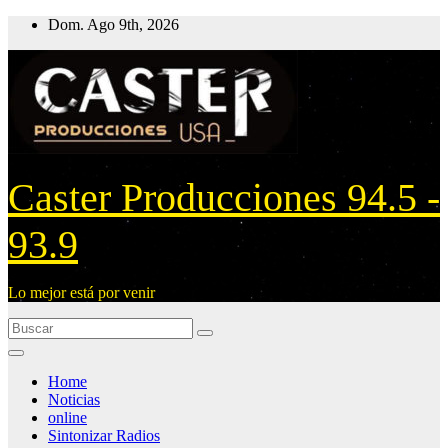
Ir
Dom. Ago 9th, 2026
al
contenido
Caster Producciones 94.5 -
93.9
Lo mejor está por venir
Home
Noticias
online
Sintonizar Radios