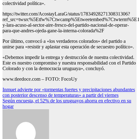
colectividad política».
https://twitter.com/AcostayLaraG/status/1783492827130831306?
ref_src=twsrc%5Etfw%7Ctwcamp%5Etweetembed%7Ctwterm%5E1
y-lara-acuso-al-sector-aire-fresco-del-partido-nacional-de-operar-
para-que-andres-ojeda-gane-la-interna-colorada%2F
Por último, convocó a «los verdaderos colorados» del partido a
unirse para «resistir y aplastar esta operación de secuestro político».
«Debemos impedir la entrega y destrucción de nuestra colectividad.
Este es nuestro compromiso y nuestra responsabilidad con el Partido
Colorado y con la democracia uruguaya», concluyó.
www.tleedoce.com – FOTO: FocoUy
Navegación
Inmuet advierte por «tormentas fuertes y precipitaciones abundantes
con posterior descenso de temperaturas» a partir del viernes
de
Según encuesta, el 52% de los uruguayos ahorra en efectivo en su
entradas
hogar