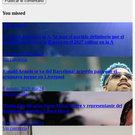
You missed
Sin categoría
La IASA retorna a la A. Se jugo el partido definitorio por el
segundo ascenso en la B para en el 2027 militar en la A
8 agosto, 2026
mar24
Sin categoría
Ronald Araujo se va del Barcelona: acuerdo para que el
uruguayo juegue en Liverpool
8 agosto, 2026
mar24
Sin categoría
Murió a los 68 años Jorge Messi, padre y representante del
futbolista argentino Lionel Messi
8 agosto, 2026
mar24
Sin categoría