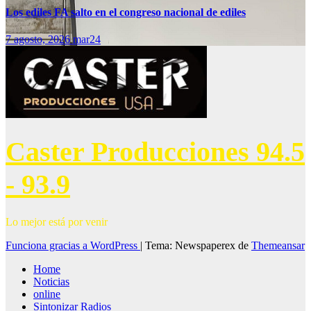
Los ediles FA salto en el congreso nacional de ediles
7 agosto, 2026
mar24
Caster Producciones 94.5
- 93.9
Lo mejor está por venir
Funciona gracias a WordPress
|
Tema: Newspaperex de
Themeansar
Home
Noticias
online
Sintonizar Radios