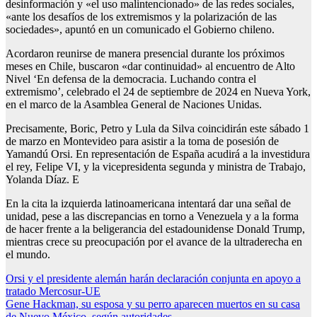
desinformación y «el uso malintencionado» de las redes sociales,
«ante los desafíos de los extremismos y la polarización de las
sociedades», apuntó en un comunicado el Gobierno chileno.
Acordaron reunirse de manera presencial durante los próximos
meses en Chile, buscaron «dar continuidad» al encuentro de Alto
Nivel ‘En defensa de la democracia. Luchando contra el
extremismo’, celebrado el 24 de septiembre de 2024 en Nueva York,
en el marco de la Asamblea General de Naciones Unidas.
Precisamente, Boric, Petro y Lula da Silva coincidirán este sábado 1
de marzo en Montevideo para asistir a la toma de posesión de
Yamandú Orsi. En representación de España acudirá a la investidura
el rey, Felipe VI, y la vicepresidenta segunda y ministra de Trabajo,
Yolanda Díaz. E
En la cita la izquierda latinoamericana intentará dar una señal de
unidad, pese a las discrepancias en torno a Venezuela y a la forma
de hacer frente a la beligerancia del estadounidense Donald Trump,
mientras crece su preocupación por el avance de la ultraderecha en
el mundo.
Navegación
Orsi y el presidente alemán harán declaración conjunta en apoyo a
tratado Mercosur-UE
de
Gene Hackman, su esposa y su perro aparecen muertos en su casa
de Nuevo México, según autoridades