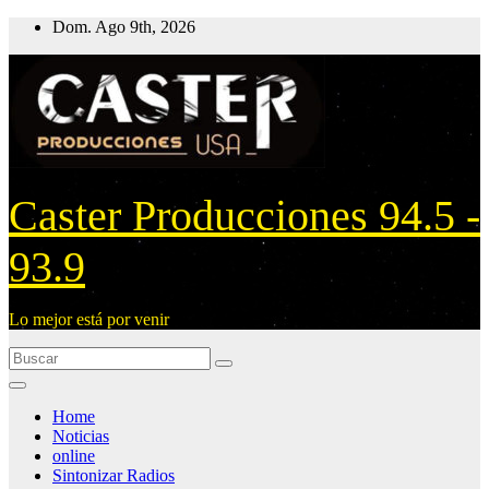
Ir
Dom. Ago 9th, 2026
al
contenido
Caster Producciones 94.5 -
93.9
Lo mejor está por venir
Home
Noticias
online
Sintonizar Radios