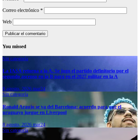
Correo electrónico
*
Web
You missed
Sin categoría
La IASA retorna a la A. Se jugo el partido definitorio por el
segundo ascenso en la B para en el 2027 militar en la A
8 agosto, 2026
mar24
Sin categoría
Ronald Araujo se va del Barcelona: acuerdo para que el
uruguayo juegue en Liverpool
8 agosto, 2026
mar24
Sin categoría