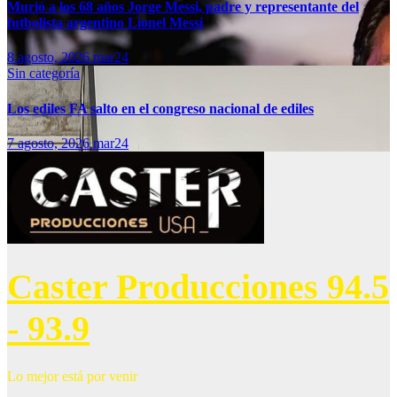
Murió a los 68 años Jorge Messi, padre y representante del
futbolista argentino Lionel Messi
8 agosto, 2026
mar24
Sin categoría
Los ediles FA salto en el congreso nacional de ediles
7 agosto, 2026
mar24
Caster Producciones 94.5
- 93.9
Lo mejor está por venir