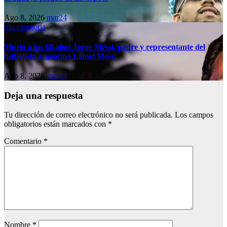
Ago 8, 2026
mar24
Sin categoría
Murió a los 68 años Jorge Messi, padre y representante del
futbolista argentino Lionel Messi
Ago 8, 2026
mar24
Deja una respuesta
Tu dirección de correo electrónico no será publicada.
Los campos
obligatorios están marcados con
*
Comentario
*
Nombre
*