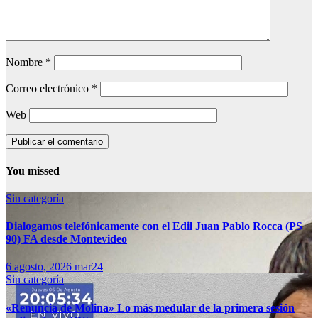
Nombre
*
Correo electrónico
*
Web
You missed
Sin categoría
Dialogamos telefónicamente con el Edil Juan Pablo Rocca (PS
90) FA desde Montevideo
6 agosto, 2026
mar24
Sin categoría
«Renuncia de Molina» Lo más medular de la primera sesión