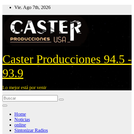
Ir
Vie. Ago 7th, 2026
al
contenido
Caster Producciones 94.5 -
93.9
Lo mejor está por venir
Home
Noticias
online
Sintonizar Radios