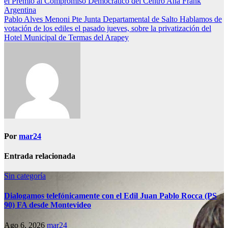
el Premio al Compromiso Democrático del Centro Ana Frank
de
Argentina
entradas
Pablo Alves Menoni Pte Junta Departamental de Salto Hablamos de
votación de los ediles el pasado jueves, sobre la privatización del
Hotel Municipal de Termas del Arapey
Por
mar24
Entrada relacionada
Sin categoría
Dialogamos telefónicamente con el Edil Juan Pablo Rocca (PS
90) FA desde Montevideo
Ago 6, 2026
mar24