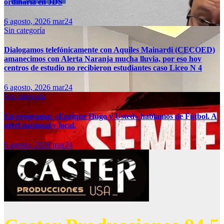
ordinaria en JDS
6 agosto, 2026
mar24
Sin categoría
Dialogamos telefónicamente con Aquiles Mainardi (CECOED)
amanecimos con Alerta Naranja mucha lluvia, por eso hoy
centros de estudio no recibieron estudiantes caso Liceo N 4
6 agosto, 2026
mar24
Sin categoría
En programa: «Enrique Hugo y Usted» hablamos de Fútbol. A
nivel nacional y local.
6 agosto, 2026
mar24