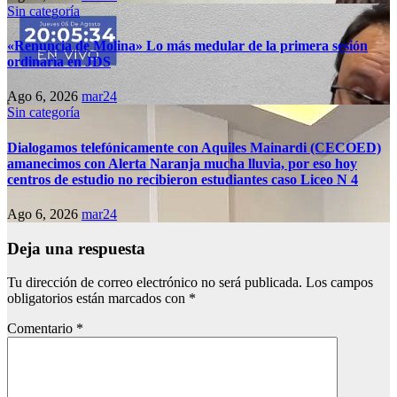
Sin categoría
«Renuncia de Molina» Lo más medular de la primera sesión
ordinaria en JDS
Ago 6, 2026
mar24
Sin categoría
Dialogamos telefónicamente con Aquiles Mainardi (CECOED)
amanecimos con Alerta Naranja mucha lluvia, por eso hoy
centros de estudio no recibieron estudiantes caso Liceo N 4
Ago 6, 2026
mar24
Deja una respuesta
Tu dirección de correo electrónico no será publicada.
Los campos
obligatorios están marcados con
*
Comentario
*