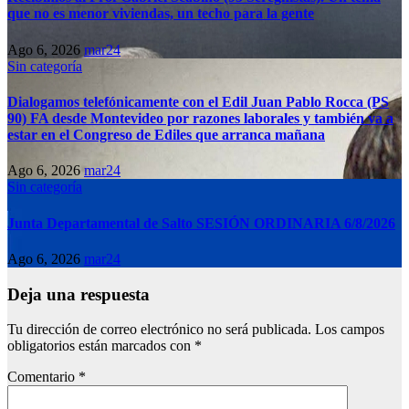
que no es menor viviendas, un techo para la gente
Ago 6, 2026
mar24
Sin categoría
Dialogamos telefónicamente con el Edil Juan Pablo Rocca (PS
90) FA desde Montevideo por razones laborales y también va a
estar en el Congreso de Ediles que arranca mañana
Ago 6, 2026
mar24
Sin categoría
Junta Departamental de Salto SESIÓN ORDINARIA 6/8/2026
Ago 6, 2026
mar24
Deja una respuesta
Tu dirección de correo electrónico no será publicada.
Los campos
obligatorios están marcados con
*
Comentario
*