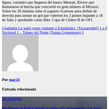
figura, variantes que llegaron del banco Menoni, Rivero que
ilusionaron al hincha que concurrió en gran número al Merazzi.
Sobre los 30 minutos sube el zaguero Scarrone para definir de
derecha para anotar un gol que valieron los 3 puntos bajando a 18
de Julio y quedando como líder. Copa de Clubes B de OFI.
Navegación
Gladiador Le ganó como visitante a Estudiantes (Tacuarembó) 1 a 0
Nacional 1 – Tabare del Norte (Tomas Gomensoro) 1
de
entradas
Por
mar24
Entrada relacionada
Sin categoría
Recibimos al Prof Gabriel Scabino (95 Seregnistas). Un tema