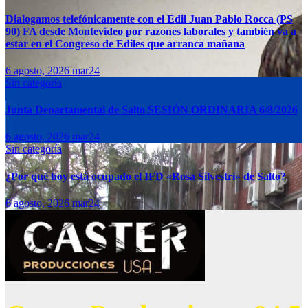
Dialogamos telefónicamente con el Edil Juan Pablo Rocca (PS
90) FA desde Montevideo por razones laborales y también va a
estar en el Congreso de Ediles que arranca mañana
6 agosto, 2026
mar24
Sin categoría
Junta Departamental de Salto SESIÓN ORDINARIA 6/8/2026
6 agosto, 2026
mar24
Sin categoría
¿Por qué hoy está ocupado el IFD «Rosa Silvestri» de Salto?
6 agosto, 2026
mar24