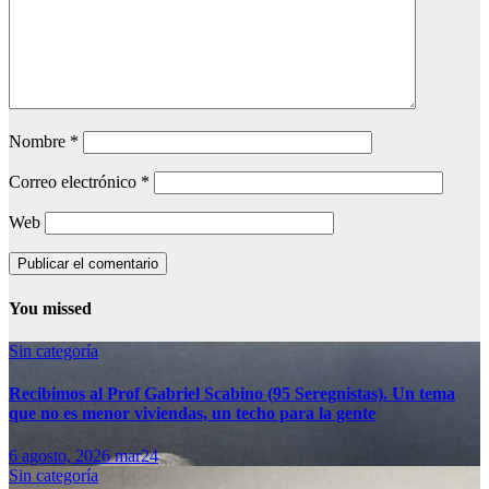
Nombre
*
Correo electrónico
*
Web
You missed
Sin categoría
Recibimos al Prof Gabriel Scabino (95 Seregnistas). Un tema
que no es menor viviendas, un techo para la gente
6 agosto, 2026
mar24
Sin categoría