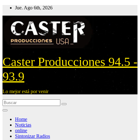
Ir
Jue. Ago 6th, 2026
al
contenido
Caster Producciones 94.5 -
93.9
Lo mejor está por venir
Home
Noticias
online
Sintonizar Radios