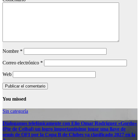
Nombre
*
Correo electrónico
*
Web
You missed
Sin categoría
Dialogamos telefónicamente con Elio Omar Rodriguez «Gordo»
(Pte de Ceibal) un logro importantisimo jugar una llave de
semis de OFI por la Copa B de Clubes ya clasificado 2027 en la