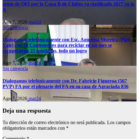
semis de OFI por la Copa B de Clubes ya clasificado 2027 en la
A
Ago 7, 2026
mar24
Sin categoría
Dialogamos telefónicamente con Esc. Agustina Moreira (Plan
Vale) con 50 Contenedres para reciclar en un mes se
recuperaron 25 toneladas, todo un logro
Ago 7, 2026
mar24
Sin categoría
Dialogamos telefónicamente con Dr. Fabricio Figueroa (567
PVP) FA por el plenario del FA en su casa de Agraciada 836
Ago 7, 2026
mar24
Deja una respuesta
Tu dirección de correo electrónico no será publicada.
Los campos
obligatorios están marcados con
*
Comentario
*