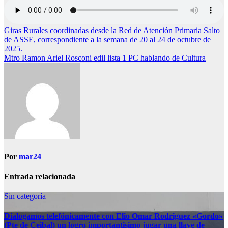
Navegación
Giras Rurales coordinadas desde la Red de Atención Primaria Salto
de ASSE, correspondiente a la semana de 20 al 24 de octubre de
de
2025.
entradas
Mtro Ramon Ariel Rosconi edil lista 1 PC hablando de Cultura
Por
mar24
Entrada relacionada
Sin categoría
Dialogamos telefónicamente con Elio Omar Rodriguez «Gordo»
(Pte de Ceibal) un logro importantisimo jugar una llave de