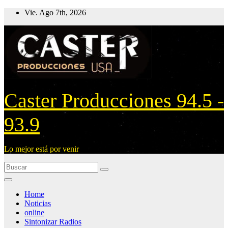
Ir
Vie. Ago 7th, 2026
al
contenido
Caster Producciones 94.5 -
93.9
Lo mejor está por venir
Home
Noticias
online
Sintonizar Radios