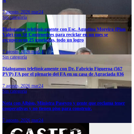
A
7 agosto, 2026
mar24
Sin categoría
Dialogamos telefónicamente con Esc. Agustina Moreira (Plan
Vale) con 50 Contenedres para reciclar en un mes se
recuperaron 25 toneladas, todo un logro
7 agosto, 2026
mar24
Sin categoría
Dialogamos telefónicamente con Dr. Fabricio Figueroa (567
PVP) FA por el plenario del FA en su casa de Agraciada 836
7 agosto, 2026
mar24
Sin categoría
Nota con Albisu, Ministra Paseyro y gente que reclama tener
cooperativas y no tienen piso para construir.
7 agosto, 2026
mar24