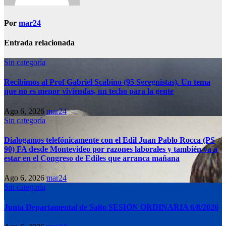
Por
mar24
Entrada relacionada
Sin categoría
Recibimos al Prof Gabriel Scabino (95 Seregnistas). Un tema
que no es menor viviendas, un techo para la gente
Ago 6, 2026
mar24
Sin categoría
Dialogamos telefónicamente con el Edil Juan Pablo Rocca (PS
90) FA desde Montevideo por razones laborales y también va a
estar en el Congreso de Ediles que arranca mañana
Ago 6, 2026
mar24
Sin categoría
Junta Departamental de Salto SESIÓN ORDINARIA 6/8/2026