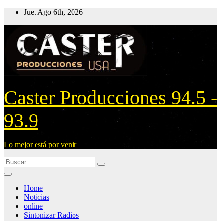
Ir
Jue. Ago 6th, 2026
al
contenido
Caster Producciones 94.5 -
93.9
Lo mejor está por venir
Home
Noticias
online
Sintonizar Radios