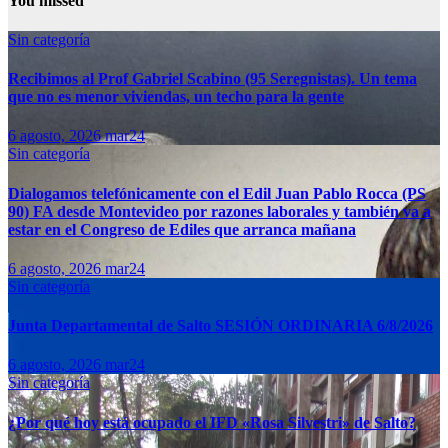
You missed
Sin categoría
Recibimos al Prof Gabriel Scabino (95 Seregnistas). Un tema
que no es menor viviendas, un techo para la gente
6 agosto, 2026
mar24
Sin categoría
Dialogamos telefónicamente con el Edil Juan Pablo Rocca (PS
90) FA desde Montevideo por razones laborales y también va a
estar en el Congreso de Ediles que arranca mañana
6 agosto, 2026
mar24
Sin categoría
Junta Departamental de Salto SESIÓN ORDINARIA 6/8/2026
6 agosto, 2026
mar24
Sin categoría
¿Por qué hoy está ocupado el IFD «Rosa Silvestri» de Salto?