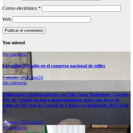
Correo electrónico
*
Web
You missed
Sin categoría
Los ediles FA salto en el congreso nacional de ediles
7 agosto, 2026
mar24
Sin categoría
Dialogamos telefónicamente con Elio Omar Rodriguez «Gordo»
(Pte de Ceibal) un logro importantisimo jugar una llave de
semis de OFI por la Copa B de Clubes ya clasificado 2027 en la
A
7 agosto, 2026
mar24
Sin categoría