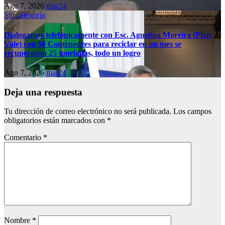
Ago 7, 2026
mar24
Sin categoría
Dialogamos telefónicamente con Esc. Agustina Moreira (Plan
Vale) con 50 Contenedres para reciclar en un mes se
recuperaron 25 toneladas, todo un logro
Ago 7, 2026
mar24
Deja una respuesta
Tu dirección de correo electrónico no será publicada.
Los campos
obligatorios están marcados con
*
Comentario
*
Nombre
*