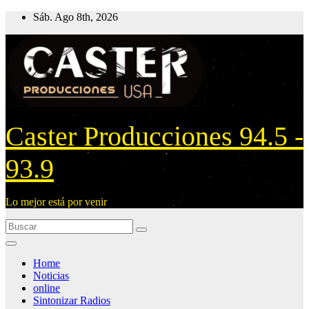
Ir
Sáb. Ago 8th, 2026
al
contenido
Caster Producciones 94.5 -
93.9
Lo mejor está por venir
Home
Noticias
online
Sintonizar Radios