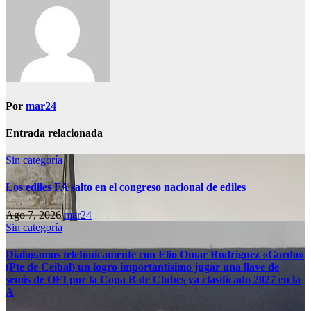
Por
mar24
Entrada relacionada
Sin categoría
Los ediles FA salto en el congreso nacional de ediles
Ago 7, 2026
mar24
Sin categoría
Dialogamos telefónicamente con Elio Omar Rodriguez «Gordo»
(Pte de Ceibal) un logro importantisimo jugar una llave de
semis de OFI por la Copa B de Clubes ya clasificado 2027 en la
A