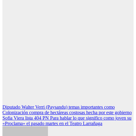
Navegación
Diputado Walter Verri (Paysandu) temas importantes como
Colonización compra de hectáreas costosas hecha por este gobierno
de
Sofia Viera lista 404 PN Para hablar lo que significo como joven su
entradas
«Proclama» el pasado martes en el Teatro Larrañaga