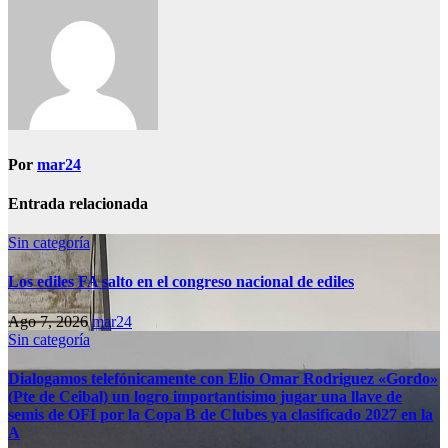
Por
mar24
Entrada relacionada
Sin categoría
Los ediles FA salto en el congreso nacional de ediles
Ago 7, 2026
mar24
Sin categoría
Dialogamos telefónicamente con Elio Omar Rodriguez «Gordo»
(Pte de Ceibal) un logro importantisimo jugar una llave de
semis de OFI por la Copa B de Clubes ya clasificado 2027 en la
A