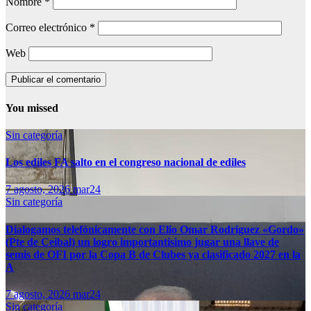
Nombre
*
Correo electrónico
*
Web
You missed
Sin categoría
Los ediles FA salto en el congreso nacional de ediles
7 agosto, 2026
mar24
Sin categoría
Dialogamos telefónicamente con Elio Omar Rodriguez «Gordo»
(Pte de Ceibal) un logro importantisimo jugar una llave de
semis de OFI por la Copa B de Clubes ya clasificado 2027 en la
A
7 agosto, 2026
mar24
Sin categoría