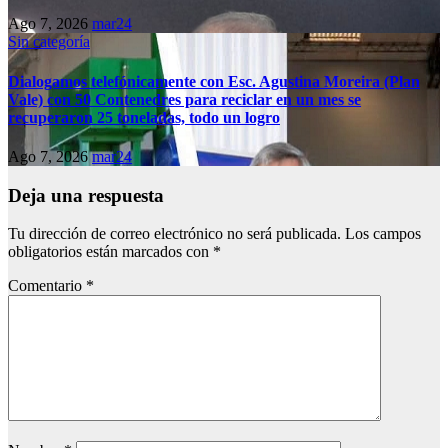
Ago 7, 2026
mar24
Sin categoría
Dialogamos telefónicamente con Esc. Agustina Moreira (Plan
Vale) con 50 Contenedres para reciclar en un mes se
recuperaron 25 toneladas, todo un logro
Ago 7, 2026
mar24
Deja una respuesta
Tu dirección de correo electrónico no será publicada.
Los campos
obligatorios están marcados con
*
Comentario
*