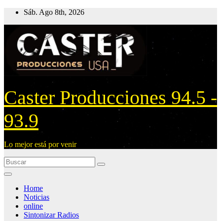
Ir
Sáb. Ago 8th, 2026
al
contenido
Caster Producciones 94.5 -
93.9
Lo mejor está por venir
Home
Noticias
online
Sintonizar Radios