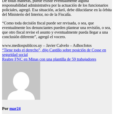
De todas maneras, puede existir eventualmente alguna
responsabilidad administrativa por la actuación de los funcionarios
policiales, agregó. Esa situación, aclaró, debe dilucidarse en la órbita
del Ministerio del Interior, no de la Fiscalía.
“Como toda decisión fiscal puede ser revisada, o sea, que
eventualmente los denunciantes pueden plantear una revisión, o sea,
que otro fiscal revise el asunto y eventualmente pueda llegar a una
conclusión diferente”, agregó el vocero.
www.mediospublicos.uy – Javier Calvelo – Adhocfotos
Navegación
“Tiene todo el derecho”, dijo Castillo sobre posición de Cosse en
seguridad social
de
Reabre FNC en Minas con una plantilla de 59 trabajadores
entradas
Por
mar24