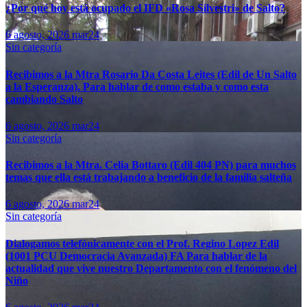
¿Por qué hoy está ocupado el IFD «Rosa Silvestri» de Salto?
6 agosto, 2026
mar24
Sin categoría
Recibimos a la Mtra Rosario Da Costa Leites (Edil de Un Salto
a la Esperanza). Para hablar de como estaba y como esta
cambiando Salto
6 agosto, 2026
mar24
Sin categoría
Recibimos a la Mtra. Celia Bottaro (Edil 404 PN) para muchos
temas que ella está trabajando a beneficio de la familia salteña
6 agosto, 2026
mar24
Sin categoría
Dialogamos telefónicamente con el Prof. Regino Lopez Edil
(1001 PCU Democracia Avanzada) FA Para hablar de la
actualidad que vive nuestro Departamento con el fenómeno del
Niño