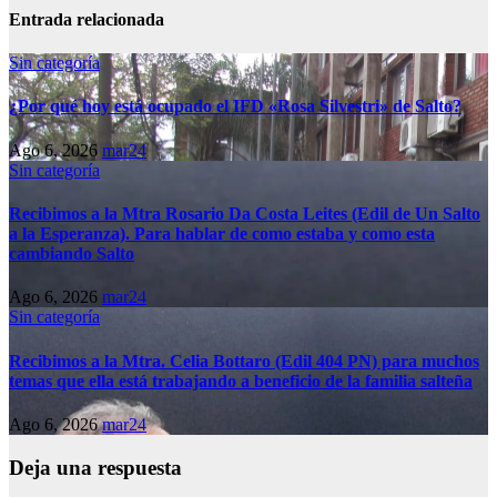
Entrada relacionada
Sin categoría
¿Por qué hoy está ocupado el IFD «Rosa Silvestri» de Salto?
Ago 6, 2026
mar24
Sin categoría
Recibimos a la Mtra Rosario Da Costa Leites (Edil de Un Salto
a la Esperanza). Para hablar de como estaba y como esta
cambiando Salto
Ago 6, 2026
mar24
Sin categoría
Recibimos a la Mtra. Celia Bottaro (Edil 404 PN) para muchos
temas que ella está trabajando a beneficio de la familia salteña
Ago 6, 2026
mar24
Deja una respuesta