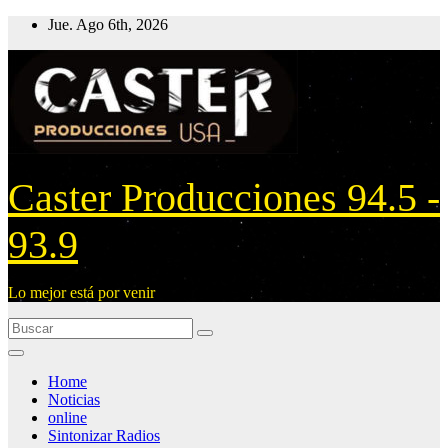
Ir
Jue. Ago 6th, 2026
al
contenido
Caster Producciones 94.5 -
93.9
Lo mejor está por venir
Home
Noticias
online
Sintonizar Radios