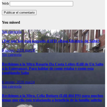
Web
You missed
Sin categoría
¿Por qué hoy está ocupado el IFD «Rosa Silvestri» de Salto?
6 agosto, 2026
mar24
Sin categoría
Recibimos a la Mtra Rosario Da Costa Leites (Edil de Un Salto
a la Esperanza). Para hablar de como estaba y como esta
cambiando Salto
6 agosto, 2026
mar24
Sin categoría
Recibimos a la Mtra. Celia Bottaro (Edil 404 PN) para muchos
temas que ella está trabajando a beneficio de la familia salteña