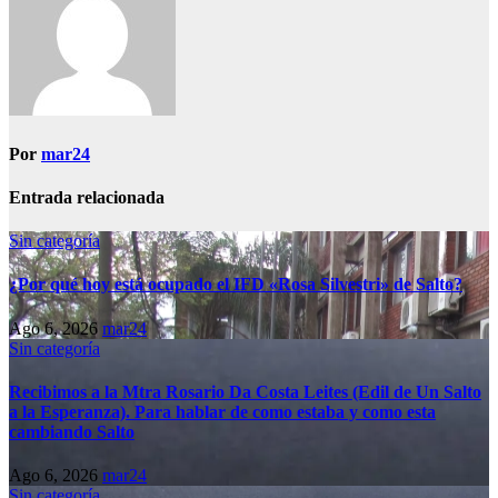
Por
mar24
Entrada relacionada
Sin categoría
¿Por qué hoy está ocupado el IFD «Rosa Silvestri» de Salto?
Ago 6, 2026
mar24
Sin categoría
Recibimos a la Mtra Rosario Da Costa Leites (Edil de Un Salto
a la Esperanza). Para hablar de como estaba y como esta
cambiando Salto
Ago 6, 2026
mar24
Sin categoría