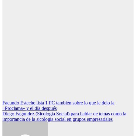
Navegación
Facundo Esteche lista 1 PC también sobre lo que le dejo la
«Proclama» y el día después
de
Diego Fagundez (Sicologia Social) para hablar de temas como la
entradas
importancia de la sicologia social en grupos empresariales