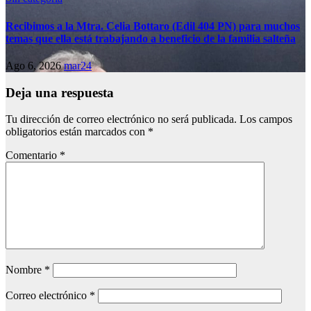
Recibimos a la Mtra. Celia Bottaro (Edil 404 PN) para muchos
temas que ella está trabajando a beneficio de la familia salteña
Ago 6, 2026
mar24
Deja una respuesta
Tu dirección de correo electrónico no será publicada.
Los campos
obligatorios están marcados con
*
Comentario
*
Nombre
*
Correo electrónico
*