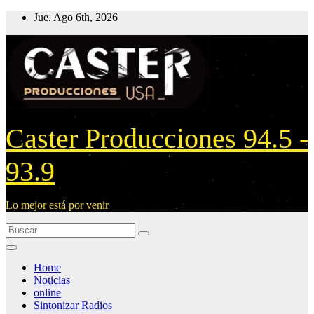
Ir
Jue. Ago 6th, 2026
al
contenido
Caster Producciones 94.5 -
93.9
Lo mejor está por venir
Home
Noticias
online
Sintonizar Radios