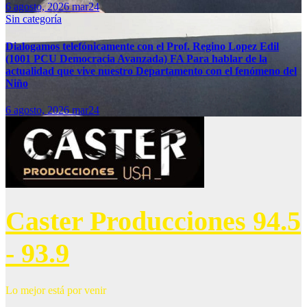
6 agosto, 2026
mar24
Sin categoría
Dialogamos telefónicamente con el Prof. Regino Lopez Edil
(1001 PCU Democracia Avanzada) FA Para hablar de la
actualidad que vive nuestro Departamento con el fenómeno del
Niño
6 agosto, 2026
mar24
Caster Producciones 94.5
- 93.9
Lo mejor está por venir