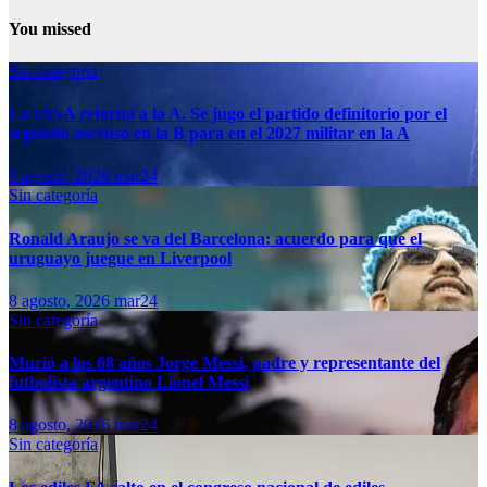
You missed
Sin categoría
La IASA retorna a la A. Se jugo el partido definitorio por el
segundo ascenso en la B para en el 2027 militar en la A
8 agosto, 2026
mar24
Sin categoría
Ronald Araujo se va del Barcelona: acuerdo para que el
uruguayo juegue en Liverpool
8 agosto, 2026
mar24
Sin categoría
Murió a los 68 años Jorge Messi, padre y representante del
futbolista argentino Lionel Messi
8 agosto, 2026
mar24
Sin categoría