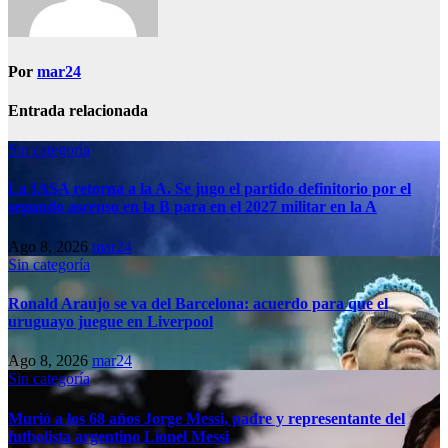
Por
mar24
Entrada relacionada
Sin categoría
La IASA retorna a la A. Se jugo el partido definitorio por el
segundo ascenso en la B para en el 2027 militar en la A
Ago 8, 2026
mar24
Sin categoría
Ronald Araujo se va del Barcelona: acuerdo para que el
uruguayo juegue en Liverpool
Ago 8, 2026
mar24
Sin categoría
Murió a los 68 años Jorge Messi, padre y representante del
futbolista argentino Lionel Messi