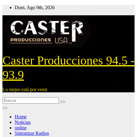
Ir
Dom. Ago 9th, 2026
al
contenido
Caster Producciones 94.5 -
93.9
Lo mejor está por venir
Home
Noticias
online
Sintonizar Radios