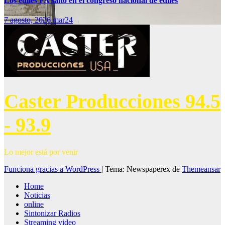
Los ediles FA salto en el congreso nacional de ediles
7 agosto, 2026
mar24
Caster Producciones 94.5
- 93.9
Lo mejor está por venir
Funciona gracias a WordPress
|
Tema: Newspaperex de
Themeansar
Home
Noticias
online
Sintonizar Radios
Streaming video