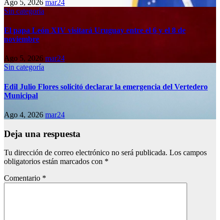
Ago 5, 2026
mar24
Sin categoría
El papa León XIV visitará Uruguay entre el 6 y el 8 de
noviembre
Ago 5, 2026
mar24
Sin categoría
Edil Julio Flores solicitó declarar la emergencia del Vertedero
Municipal
Ago 4, 2026
mar24
Deja una respuesta
Tu dirección de correo electrónico no será publicada.
Los campos
obligatorios están marcados con
*
Comentario
*