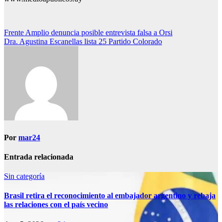
Navegación
Frente Amplio denuncia posible entrevista falsa a Orsi
Dra. Agustina Escanellas lista 25 Partido Colorado
de
entradas
Por
mar24
Entrada relacionada
Sin categoría
Brasil retira el reconocimiento al embajador argentino y rebaja
las relaciones con el país vecino