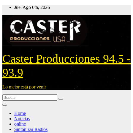
Ir
Jue. Ago 6th, 2026
al
contenido
Caster Producciones 94.5 -
93.9
Lo mejor está por venir
Home
Noticias
online
Sintonizar Radios