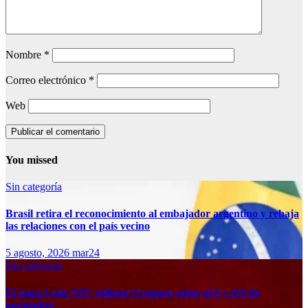
Nombre
*
Correo electrónico
*
Web
You missed
Sin categoría
Brasil retira el reconocimiento al embajador argentino y rebaja
las relaciones con el país vecino
5 agosto, 2026
mar24
Sin categoría
El papa León XIV visitará Uruguay entre el 6 y el 8 de
noviembre