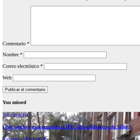
Comentario
*
Nombre
*
Correo electrónico
*
Web
You missed
Sin categoría
¿Por qué hoy está ocupado el IFD «Rosa Silvestri» de Salto?
6 agosto, 2026
mar24