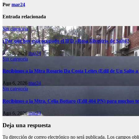
Por
mar24
Entrada relacionada
Sin categoría
¿Por qué hoy está ocupado el IFD «Rosa Silvestri» de Salto?
Ago 6, 2026
mar24
Sin categoría
Recibimos a la Mtra Rosario Da Costa Leites (Edil de Un Salto 
Ago 6, 2026
mar24
Sin categoría
Recibimos a la Mtra. Celia Bottaro (Edil 404 PN) para muchos tema
Ago 6, 2026
mar24
Deja una respuesta
Tu dirección de correo electrónico no será publicada.
Los campos obli