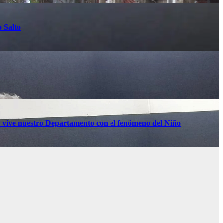
o Salto
 vive nuestro Departamento con el fenómeno del Niño