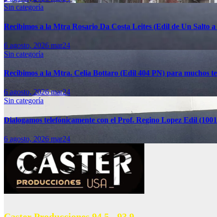
Sin categoría
Recibimos a la Mtra Rosario Da Costa Leites (Edil de Un Salto 
6 agosto, 2026
mar24
Sin categoría
Recibimos a la Mtra. Celia Bottaro (Edil 404 PN) para muchos tema
6 agosto, 2026
mar24
Sin categoría
Dialogamos telefónicamente con el Prof. Regino Lopez Edil (10
6 agosto, 2026
mar24
Caster Producciones 94.5 - 93.9