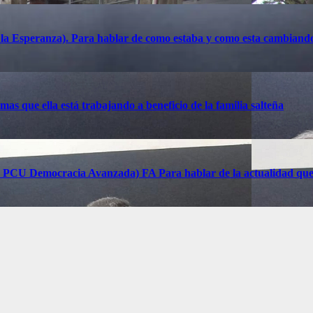
a la Esperanza). Para hablar de como estaba y como esta cambiand
s que ella está trabajando a beneficio de la familia salteña
01 PCU Democracia Avanzada) FA Para hablar de la actualidad que