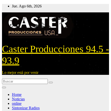
Ir
Jue. Ago 6th, 2026
al
contenido
Caster Producciones 94.5 -
93.9
Lo mejor está por venir
Home
Noticias
online
Sintonizar Radios