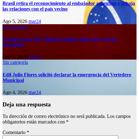
Brasil retira el reconocimiento al embajador argentino y rebaja
las relaciones con el país vecino
Ago 5, 2026
mar24
Sin categoría
El papa León XIV visitará Uruguay entre el 6 y el 8 de
noviembre
Ago 5, 2026
mar24
Sin categoría
Edil Julio Flores solicitó declarar la emergencia del Vertedero
Municipal
Ago 4, 2026
mar24
Deja una respuesta
Tu dirección de correo electrónico no será publicada.
Los campos
obligatorios están marcados con
*
Comentario
*