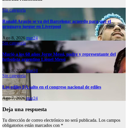
Sin categoría
Ronald Araujo se va del Barcelona: acuerdo para que el
uruguayo juegue en Liverpool
Ago 8, 2026
mar24
Sin categoría
Murió a los 68 años Jorge Messi, padre y representante del
futbolista argentino Lionel Messi
Ago 8, 2026
mar24
Sin categoría
Los ediles FA salto en el congreso nacional de ediles
Ago 7, 2026
mar24
Deja una respuesta
Tu dirección de correo electrónico no será publicada.
Los campos
obligatorios están marcados con
*