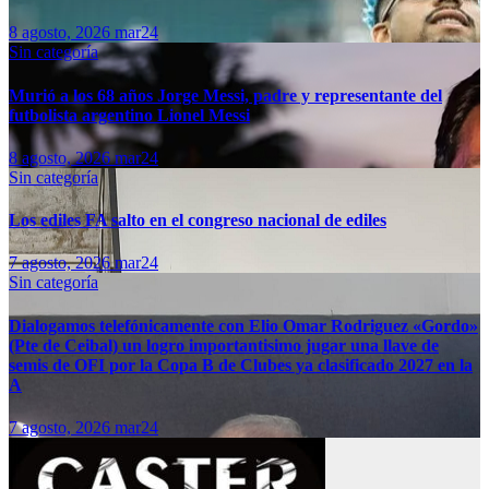
8 agosto, 2026
mar24
Sin categoría
Murió a los 68 años Jorge Messi, padre y representante del
futbolista argentino Lionel Messi
8 agosto, 2026
mar24
Sin categoría
Los ediles FA salto en el congreso nacional de ediles
7 agosto, 2026
mar24
Sin categoría
Dialogamos telefónicamente con Elio Omar Rodriguez «Gordo»
(Pte de Ceibal) un logro importantisimo jugar una llave de
semis de OFI por la Copa B de Clubes ya clasificado 2027 en la
A
7 agosto, 2026
mar24