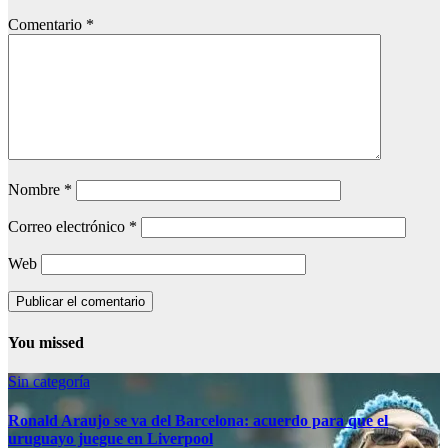
Comentario
*
Nombre
*
Correo electrónico
*
Web
You missed
Sin categoría
Ronald Araujo se va del Barcelona: acuerdo para que el
uruguayo juegue en Liverpool