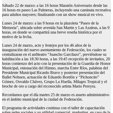
Sábado 22 de marzo: a las 16 horas Maratón Aniversario desde las
16 horas en paseo Las Palmeras, incluyendo una caminata recreativa
para adultos mayores; finalizando con un show musical en vivo.
Lunes 24 de marzo: a las 9 horas en la plazoleta “Paseo de la
Memoria”, ubicada sobre avenida San Martin y Las Azaleas, a las 9
horas, en donde se compartirá una breve reseña histórica por el
motivo de la fecha.
Lunes 24 de marzo, acto y festejos por los 46 años de la
inauguración del nuevo asentamiento de Federación, los cuales se
centralizaran en el anfiteatro “Juancho Garcilazo”, previéndose su
habilitación a las 18:30 horas, a las 19:45 recepción de invitados, 20
horas comienzo del acto con la presentación de la Guardia de Honor
Municipal, entonación del Himno, marcha Entre Ríos, palabras del
Presidente Municipal Ricardo Bravo y posterior presentación del
Ballet Nehuen, actuación de Eduardo Bordón y “Pichoncito”
Gómez, Osvaldo Chávez, Grupo La Huella, Milagro Tropical y el
broche de oro a cargo del reconocido artista Mario Pereyra.
Recordamos que el día martes 25 de marzo es asueto administrativo
en el ámbito municipal de la ciudad de Federación.
El programa de actividades continua con el taller de capacitación
sobre redes sociales y su utilidad comercial, marketing, en casa de la