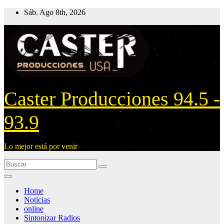
Ir
Sáb. Ago 8th, 2026
al
contenido
Caster Producciones 94.5 -
93.9
Lo mejor está por venir
Home
Noticias
online
Sintonizar Radios