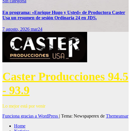
Sin categoría
En programa: «Enrique Hugo y Usted» de Productora Caster
Usa un resumen de sesión Ordinaria 24 en JDS.
7 agosto, 2026
mar24
Caster Producciones 94.5
- 93.9
Lo mejor está por venir
Funciona gracias a WordPress
|
Tema: Newspaperex de
Themeansar
Home