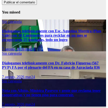
You missed
Sin categoría
Dialogamos telefónicamente con Esc. Agustina Moreira (Plan
Vale) con 50 Contenedres para reciclar en un mes se
recuperaron 25 toneladas, todo un logro
7 agosto, 2026
mar24
Sin categoría
Dialogamos telefónicamente con Dr. Fabricio Figueroa (567
PVP) FA por el plenario del FA en su casa de Agraciada 836
7 agosto, 2026
mar24
Sin categoría
Nota con Albisu, Ministra Paseyro y gente que reclama tener
cooperativas y no tienen piso para construir.
7 agosto, 2026
mar24