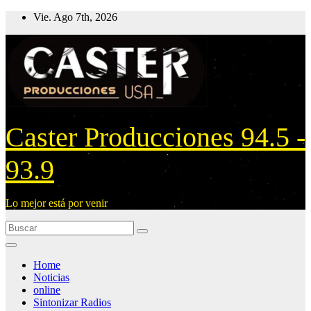
Ir
Vie. Ago 7th, 2026
al
contenido
Caster Producciones 94.5 -
93.9
Lo mejor está por venir
Home
Noticias
online
Sintonizar Radios