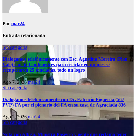
Por
mar24
Entrada relacionada
Sin categoría
Dialogamos telefónicamente con Esc. Agustina Moreira (Plan
Vale) con 50 Contenedres para reciclar en un mes se
recuperaron 25 toneladas, todo un logro
Ago 7, 2026
mar24
Sin categoría
Dialogamos telefónicamente con Dr. Fabricio Figueroa (567
PVP) FA por el plenario del FA en su casa de Agraciada 836
Ago 7, 2026
mar24
Sin categoría
Nota con Albisu, Ministra Paseyro y gente que reclama tener