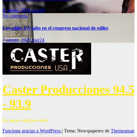
8 agosto, 2026
mar24
Sin categoría
Los ediles FA salto en el congreso nacional de ediles
7 agosto, 2026
mar24
Caster Producciones 94.5
- 93.9
Lo mejor está por venir
Funciona gracias a WordPress
|
Tema: Newspaperex de
Themeansar