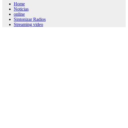
Home
Noticias
online
Sintonizar Radios
Streaming video