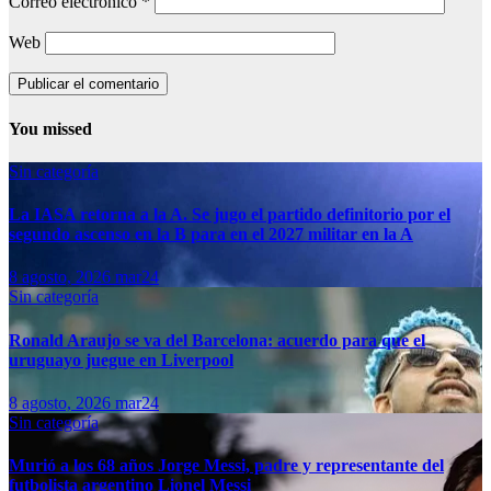
Correo electrónico
*
Web
You missed
Sin categoría
La IASA retorna a la A. Se jugo el partido definitorio por el
segundo ascenso en la B para en el 2027 militar en la A
8 agosto, 2026
mar24
Sin categoría
Ronald Araujo se va del Barcelona: acuerdo para que el
uruguayo juegue en Liverpool
8 agosto, 2026
mar24
Sin categoría
Murió a los 68 años Jorge Messi, padre y representante del
futbolista argentino Lionel Messi