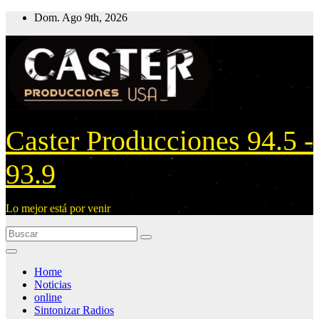
Ir
Dom. Ago 9th, 2026
al
contenido
Caster Producciones 94.5 -
93.9
Lo mejor está por venir
Home
Noticias
online
Sintonizar Radios