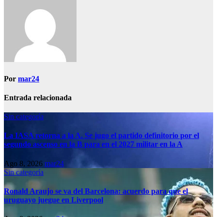
Por
mar24
Entrada relacionada
Sin categoría
La IASA retorna a la A. Se jugo el partido definitorio por el
segundo ascenso en la B para en el 2027 militar en la A
Ago 8, 2026
mar24
Sin categoría
Ronald Araujo se va del Barcelona: acuerdo para que el
uruguayo juegue en Liverpool