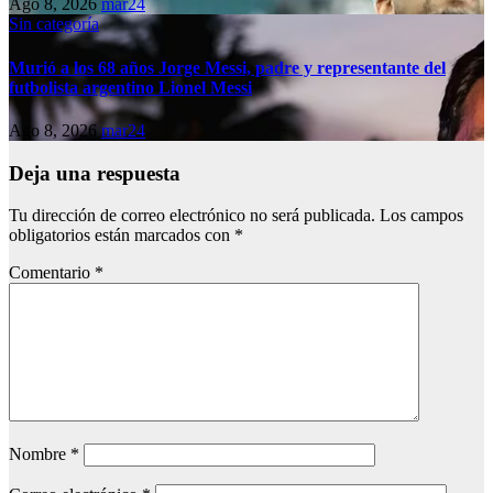
Ago 8, 2026
mar24
Sin categoría
Murió a los 68 años Jorge Messi, padre y representante del
futbolista argentino Lionel Messi
Ago 8, 2026
mar24
Deja una respuesta
Tu dirección de correo electrónico no será publicada.
Los campos
obligatorios están marcados con
*
Comentario
*
Nombre
*