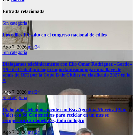
Entrada relacionada
Sin categoría
Los ediles FA salto en el congreso nacional de ediles
Ago 7, 2026
mar24
Sin categoría
Dialogamos telefónicamente con Elio Omar Rodriguez «Gordo»
(Pte de Ceibal) un logro importantisimo jugar una llave de
semis de OFI por la Copa B de Clubes ya clasificado 2027 en la
A
Ago 7, 2026
mar24
Sin categoría
Dialogamos telefónicamente con Esc. Agustina Moreira (Plan
Vale) con 50 Contenedres para reciclar en un mes se
recuperaron 25 toneladas, todo un logro
Ago 7, 2026
mar24