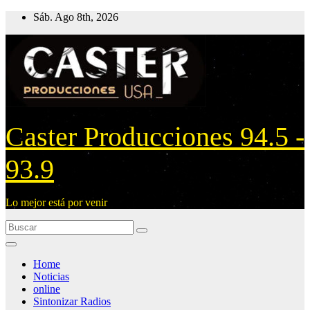
Ir
Sáb. Ago 8th, 2026
al
contenido
Caster Producciones 94.5 -
93.9
Lo mejor está por venir
Home
Noticias
online
Sintonizar Radios