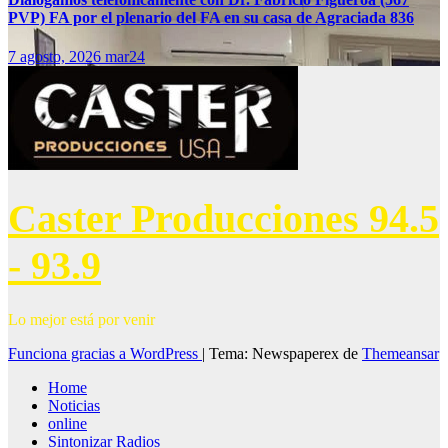
PVP) FA por el plenario del FA en su casa de Agraciada 836
7 agosto, 2026
mar24
Caster Producciones 94.5
- 93.9
Lo mejor está por venir
Funciona gracias a WordPress
|
Tema: Newspaperex de
Themeansar
Home
Noticias
online
Sintonizar Radios