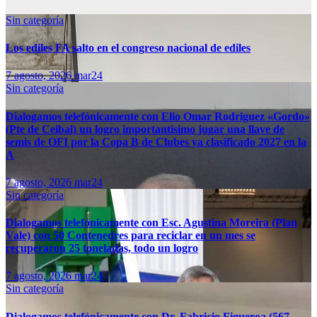
Sin categoría
Los ediles FA salto en el congreso nacional de ediles
7 agosto, 2026
mar24
Sin categoría
Dialogamos telefónicamente con Elio Omar Rodriguez «Gordo»
(Pte de Ceibal) un logro importantisimo jugar una llave de
semis de OFI por la Copa B de Clubes ya clasificado 2027 en la
A
7 agosto, 2026
mar24
Sin categoría
Dialogamos telefónicamente con Esc. Agustina Moreira (Plan
Vale) con 50 Contenedres para reciclar en un mes se
recuperaron 25 toneladas, todo un logro
7 agosto, 2026
mar24
Sin categoría
Dialogamos telefónicamente con Dr. Fabricio Figueroa (567