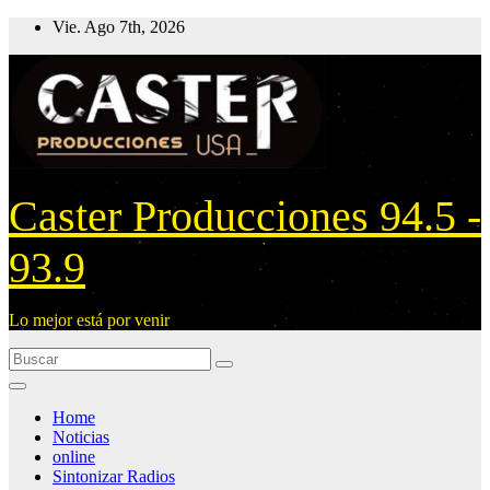
Ir
Vie. Ago 7th, 2026
al
contenido
Caster Producciones 94.5 -
93.9
Lo mejor está por venir
Home
Noticias
online
Sintonizar Radios