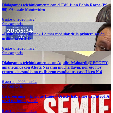
Dialogamos telefónicamente con el Edil Juan Pablo Rocca (PS
90) FA desde Montevideo
6 agosto, 2026
mar24
Sin categoría
«Renuncia de Molina» Lo más medular de la primera sesión
ordinaria en JDS
6 agosto, 2026
mar24
Sin categoría
Dialogamos telefónicamente con Aquiles Mainardi (CECOED)
amanecimos con Alerta Naranja mucha lluvia, por eso hoy
centros de estudio no recibieron estudiantes caso Liceo N 4
6 agosto, 2026
mar24
Sin categoría
En programa: «Enrique Hugo y Usted» hablamos de Fútbol. A
nivel nacional y local.
6 agosto, 2026
mar24