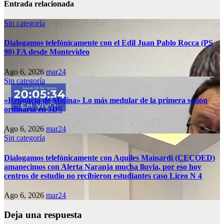
Entrada relacionada
Sin categoría
Dialogamos telefónicamente con el Edil Juan Pablo Rocca (PS
90) FA desde Montevideo
Ago 6, 2026
mar24
Sin categoría
«Renuncia de Molina» Lo más medular de la primera sesión
ordinaria en JDS
Ago 6, 2026
mar24
Sin categoría
Dialogamos telefónicamente con Aquiles Mainardi (CECOED)
amanecimos con Alerta Naranja mucha lluvia, por eso hoy
centros de estudio no recibieron estudiantes caso Liceo N 4
Ago 6, 2026
mar24
Deja una respuesta