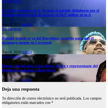
Sin categoría
La IASA retorna a la A. Se jugo el partido definitorio por el
segundo ascenso en la B para en el 2027 militar en la A
Ago 8, 2026
mar24
Sin categoría
Ronald Araujo se va del Barcelona: acuerdo para que el
uruguayo juegue en Liverpool
Ago 8, 2026
mar24
Sin categoría
Murió a los 68 años Jorge Messi, padre y representante del
futbolista argentino Lionel Messi
Ago 8, 2026
mar24
Deja una respuesta
Tu dirección de correo electrónico no será publicada.
Los campos
obligatorios están marcados con
*