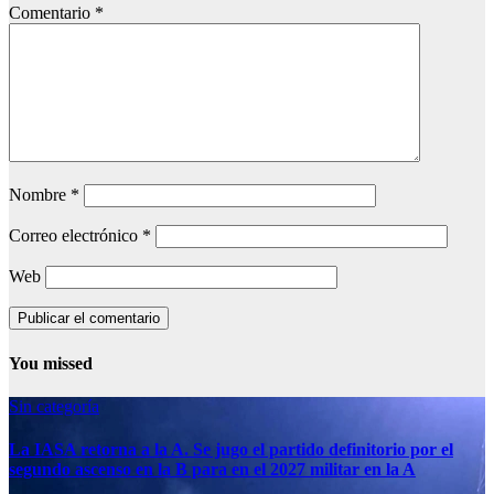
Comentario
*
Nombre
*
Correo electrónico
*
Web
You missed
Sin categoría
La IASA retorna a la A. Se jugo el partido definitorio por el
segundo ascenso en la B para en el 2027 militar en la A