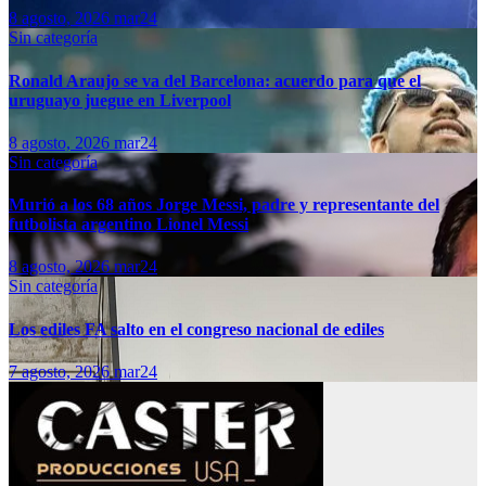
8 agosto, 2026
mar24
Sin categoría
Ronald Araujo se va del Barcelona: acuerdo para que el
uruguayo juegue en Liverpool
8 agosto, 2026
mar24
Sin categoría
Murió a los 68 años Jorge Messi, padre y representante del
futbolista argentino Lionel Messi
8 agosto, 2026
mar24
Sin categoría
Los ediles FA salto en el congreso nacional de ediles
7 agosto, 2026
mar24