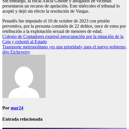
Sin embargo, la fiscal Alicia Ghione y abogados de víctimas
presentaron un recurso de apelación. Este miércoles el tribunal lo
aceptó y dejó sin efecto la resolución de Vargas.
Penadés fue imputado el 10 de octubre de 2023 con prisión
preventiva, por la presunta comisión de 22 delitos, once de estos por
retribución a la explotación sexual de menores de edad.
Navegación
Colegio de Contadores expresó preocupación por la situación de la
Caja y exhortó al Estado
de
Transporte metropolitano «es una prioridad» para el nuevo gobierno,
entradas
dijo Etcheverry
Por
mar24
Entrada relacionada