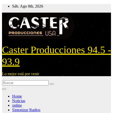
Ir
Sáb. Ago 8th, 2026
al
contenido
Caster Producciones 94.5 -
93.9
Lo mejor está por venir
Home
Noticias
online
Sintonizar Radios