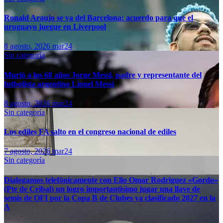
Ronald Araujo se va del Barcelona: acuerdo para que el
uruguayo juegue en Liverpool
8 agosto, 2026
mar24
Sin categoría
Murió a los 68 años Jorge Messi, padre y representante del
futbolista argentino Lionel Messi
8 agosto, 2026
mar24
Sin categoría
Los ediles FA salto en el congreso nacional de ediles
7 agosto, 2026
mar24
Sin categoría
Dialogamos telefónicamente con Elio Omar Rodriguez «Gordo»
(Pte de Ceibal) un logro importantisimo jugar una llave de
semis de OFI por la Copa B de Clubes ya clasificado 2027 en la
A