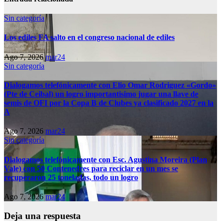
Sin categoría
Los ediles FA salto en el congreso nacional de ediles
Ago 7, 2026
mar24
Sin categoría
Dialogamos telefónicamente con Elio Omar Rodriguez «Gordo»
(Pte de Ceibal) un logro importantisimo jugar una llave de
semis de OFI por la Copa B de Clubes ya clasificado 2027 en la
A
Ago 7, 2026
mar24
Sin categoría
Dialogamos telefónicamente con Esc. Agustina Moreira (Plan
Vale) con 50 Contenedres para reciclar en un mes se
recuperaron 25 toneladas, todo un logro
Ago 7, 2026
mar24
Deja una respuesta