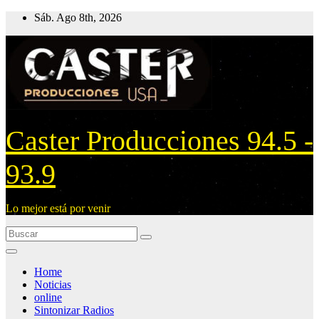
Ir
Sáb. Ago 8th, 2026
al
contenido
Caster Producciones 94.5 -
93.9
Lo mejor está por venir
Home
Noticias
online
Sintonizar Radios