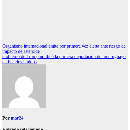
Navegación
Organismo internacional emite por primera vez alerta ante riesgo de
impacto de asteroide
de
Gobierno de Trump notificó la primera deportación de un uruguayo
entradas
en Estados Unidos
Por
mar24
Entrada relacionada