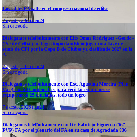
Los ediles FA salto en el congreso nacional de ediles
7 agosto, 2026
mar24
Sin categoría
Dialogamos telefónicamente con Elio Omar Rodriguez «Gordo»
(Pte de Ceibal) un logro importantisimo jugar una llave de
semis de OFI por la Copa B de Clubes ya clasificado 2027 en la
A
7 agosto, 2026
mar24
Sin categoría
Dialogamos telefónicamente con Esc. Agustina Moreira (Plan
Vale) con 50 Contenedres para reciclar en un mes se
recuperaron 25 toneladas, todo un logro
7 agosto, 2026
mar24
Sin categoría
Dialogamos telefónicamente con Dr. Fabricio Figueroa (567
PVP) FA por el plenario del FA en su casa de Agraciada 836