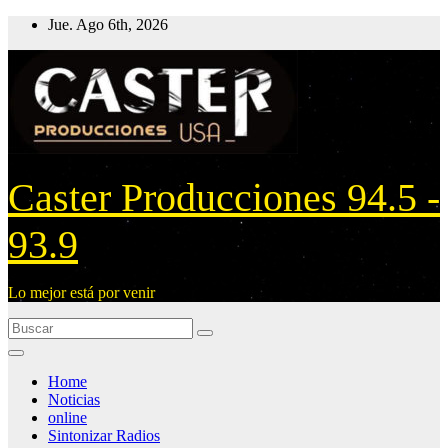
Ir
Jue. Ago 6th, 2026
al
contenido
Caster Producciones 94.5 -
93.9
Lo mejor está por venir
Home
Noticias
online
Sintonizar Radios