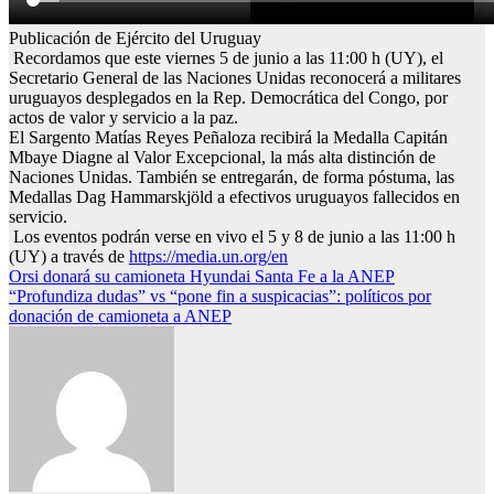
Publicación de Ejército del Uruguay
Recordamos que este viernes 5 de junio a las 11:00 h (UY), el
Secretario General de las Naciones Unidas reconocerá a militares
uruguayos desplegados en la Rep. Democrática del Congo, por
actos de valor y servicio a la paz.
El Sargento Matías Reyes Peñaloza recibirá la Medalla Capitán
Mbaye Diagne al Valor Excepcional, la más alta distinción de
Naciones Unidas. También se entregarán, de forma póstuma, las
Medallas Dag Hammarskjöld a efectivos uruguayos fallecidos en
servicio.
Los eventos podrán verse en vivo el 5 y 8 de junio a las 11:00 h
(UY) a través de
https://media.un.org/en
Navegación
Orsi donará su camioneta Hyundai Santa Fe a la ANEP
“Profundiza dudas” vs “pone fin a suspicacias”: políticos por
de
donación de camioneta a ANEP
entradas