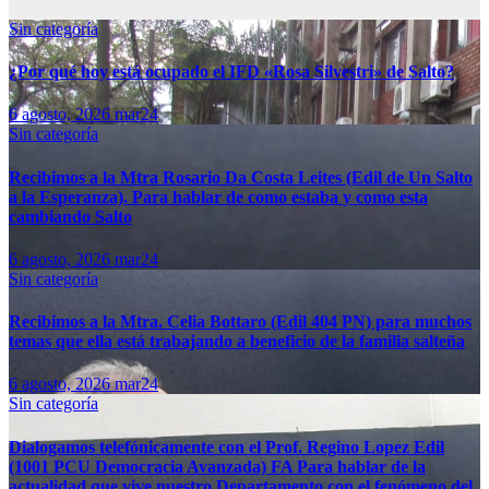
Sin categoría
¿Por qué hoy está ocupado el IFD «Rosa Silvestri» de Salto?
6 agosto, 2026
mar24
Sin categoría
Recibimos a la Mtra Rosario Da Costa Leites (Edil de Un Salto
a la Esperanza). Para hablar de como estaba y como esta
cambiando Salto
6 agosto, 2026
mar24
Sin categoría
Recibimos a la Mtra. Celia Bottaro (Edil 404 PN) para muchos
temas que ella está trabajando a beneficio de la familia salteña
6 agosto, 2026
mar24
Sin categoría
Dialogamos telefónicamente con el Prof. Regino Lopez Edil
(1001 PCU Democracia Avanzada) FA Para hablar de la
actualidad que vive nuestro Departamento con el fenómeno del