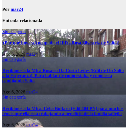
Por
mar24
Entrada relacionada
Sin categoría
¿Por qué hoy está ocupado el IFD «Rosa Silvestri» de Salto?
Ago 6, 2026
mar24
Sin categoría
Recibimos a la Mtra Rosario Da Costa Leites (Edil de Un Salto
a la Esperanza). Para hablar de como estaba y como esta
cambiando Salto
Ago 6, 2026
mar24
Sin categoría
Recibimos a la Mtra. Celia Bottaro (Edil 404 PN) para muchos
temas que ella está trabajando a beneficio de la familia salteña
Ago 6, 2026
mar24