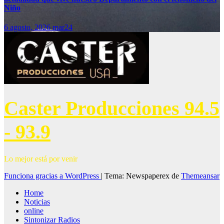
Niño
6 agosto, 2026
mar24
Caster Producciones 94.5
- 93.9
Lo mejor está por venir
Funciona gracias a WordPress
|
Tema: Newspaperex de
Themeansar
Home
Noticias
online
Sintonizar Radios