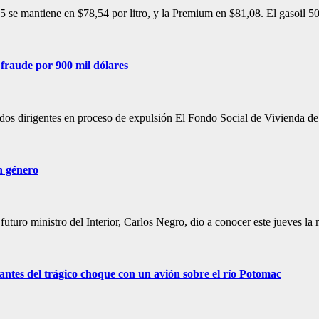
 95 se mantiene en $78,54 por litro, y la Premium en $81,08. El gasoil 
 fraude por 900 mil dólares
y dos dirigentes en proceso de expulsión El Fondo Social de Vivienda 
n género
l futuro ministro del Interior, Carlos Negro, dio a conocer este jueves 
ol antes del trágico choque con un avión sobre el río Potomac