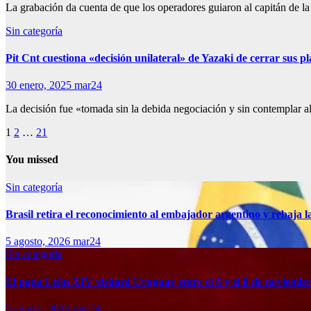
La grabación da cuenta de que los operadores guiaron al capitán de l
Sin categoría
Pit Cnt cuestiona «decisión unilateral» de Yazaki de cerrar sus 
30 enero, 2025
mar24
La decisión fue «tomada sin la debida negociación y sin contemplar al
Paginación
1
2
…
21
de
You missed
entradas
Sin categoría
Brasil retira el reconocimiento al embajador argentino y rebaja la
5 agosto, 2026
mar24
Sin categoría
El papa León XIV visitará Uruguay entre el 6 y el 8 de noviembr
5 agosto, 2026
mar24