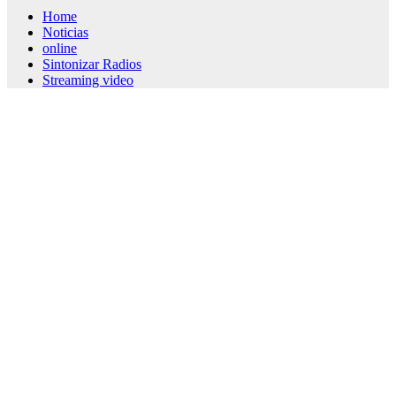
Home
Noticias
online
Sintonizar Radios
Streaming video