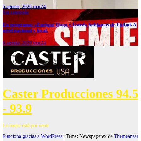
6 agosto, 2026
mar24
Sin categoría
En programa: «Enrique Hugo y Usted» hablamos de Fútbol. A
nivel nacional y local.
6 agosto, 2026
mar24
Caster Producciones 94.5
- 93.9
Lo mejor está por venir
Funciona gracias a WordPress
|
Tema: Newspaperex de
Themeansar