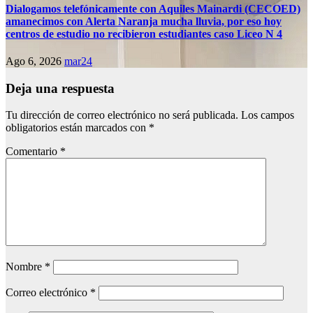
Dialogamos telefónicamente con Aquiles Mainardi (CECOED)
amanecimos con Alerta Naranja mucha lluvia, por eso hoy
centros de estudio no recibieron estudiantes caso Liceo N 4
Ago 6, 2026
mar24
Deja una respuesta
Tu dirección de correo electrónico no será publicada.
Los campos
obligatorios están marcados con
*
Comentario
*
Nombre
*
Correo electrónico
*