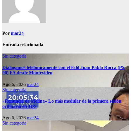
Por
mar24
Entrada relacionada
Sin categoría
Dialogamos telefónicamente con el Edil Juan Pablo Rocca (PS
90) FA desde Montevideo
Ago 6, 2026
mar24
Sin categoría
«Renuncia de Molina» Lo más medular de la primera sesión
ordinaria en JDS
Ago 6, 2026
mar24
Sin categoría