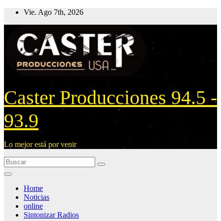
Ir
Vie. Ago 7th, 2026
al
contenido
Caster Producciones 94.5 -
93.9
Lo mejor está por venir
Home
Noticias
online
Sintonizar Radios