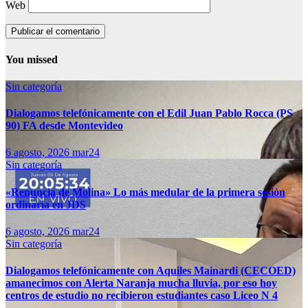
Web
You missed
Sin categoría
Dialogamos telefónicamente con el Edil Juan Pablo Rocca (PS
90) FA desde Montevideo
6 agosto, 2026
mar24
Sin categoría
«Renuncia de Molina» Lo más medular de la primera sesión
ordinaria en JDS
6 agosto, 2026
mar24
Sin categoría
Dialogamos telefónicamente con Aquiles Mainardi (CECOED)
amanecimos con Alerta Naranja mucha lluvia, por eso hoy
centros de estudio no recibieron estudiantes caso Liceo N 4