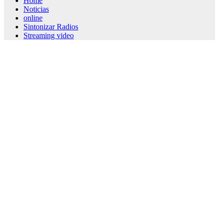
Home
Noticias
online
Sintonizar Radios
Streaming video