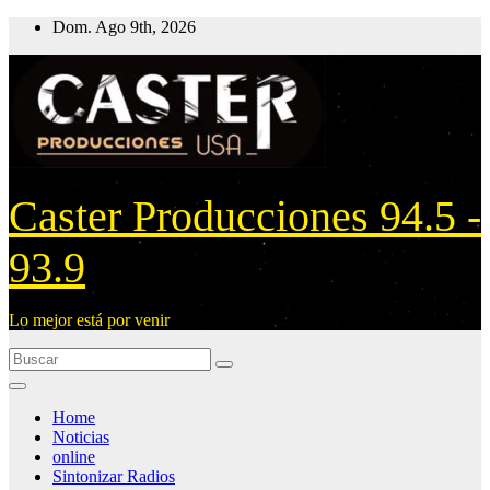
Ir
Dom. Ago 9th, 2026
al
contenido
Caster Producciones 94.5 -
93.9
Lo mejor está por venir
Home
Noticias
online
Sintonizar Radios