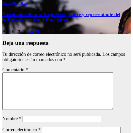
Sin categoría
Murió a los 68 años Jorge Messi, padre y representante del
futbolista argentino Lionel Messi
Ago 8, 2026
mar24
Deja una respuesta
Tu dirección de correo electrónico no será publicada.
Los campos
obligatorios están marcados con
*
Comentario
*
Nombre
*
Correo electrónico
*