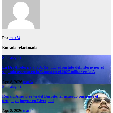
Por
mar24
Entrada relacionada
Sin categoría
La IASA retorna a la A. Se jugo el partido definitorio por el
segundo ascenso en la B para en el 2027 militar en la A
Ago 8, 2026
mar24
Sin categoría
Ronald Araujo se va del Barcelona: acuerdo para que el
uruguayo juegue en Liverpool
Ago 8, 2026
mar24