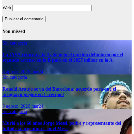
Web
You missed
Sin categoría
La IASA retorna a la A. Se jugo el partido definitorio por el
segundo ascenso en la B para en el 2027 militar en la A
8 agosto, 2026
mar24
Sin categoría
Ronald Araujo se va del Barcelona: acuerdo para que el
uruguayo juegue en Liverpool
8 agosto, 2026
mar24
Sin categoría
Murió a los 68 años Jorge Messi, padre y representante del
futbolista argentino Lionel Messi