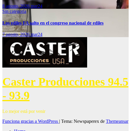
8 agosto, 2026
mar24
Sin categoría
Los ediles FA salto en el congreso nacional de ediles
7 agosto, 2026
mar24
Caster Producciones 94.5
- 93.9
Lo mejor está por venir
Funciona gracias a WordPress
|
Tema: Newspaperex de
Themeansar