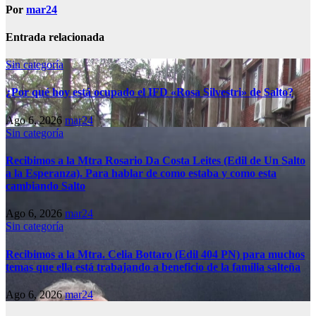
Por
mar24
Entrada relacionada
Sin categoría
¿Por qué hoy está ocupado el IFD «Rosa Silvestri» de Salto?
Ago 6, 2026
mar24
Sin categoría
Recibimos a la Mtra Rosario Da Costa Leites (Edil de Un Salto
a la Esperanza). Para hablar de como estaba y como esta
cambiando Salto
Ago 6, 2026
mar24
Sin categoría
Recibimos a la Mtra. Celia Bottaro (Edil 404 PN) para muchos
temas que ella está trabajando a beneficio de la familia salteña
Ago 6, 2026
mar24