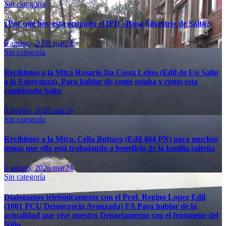
Sin categoría
¿Por qué hoy está ocupado el IFD «Rosa Silvestri» de Salto?
6 agosto, 2026
mar24
Sin categoría
Recibimos a la Mtra Rosario Da Costa Leites (Edil de Un Salto
a la Esperanza). Para hablar de como estaba y como esta
cambiando Salto
6 agosto, 2026
mar24
Sin categoría
Recibimos a la Mtra. Celia Bottaro (Edil 404 PN) para muchos
temas que ella está trabajando a beneficio de la familia salteña
6 agosto, 2026
mar24
Sin categoría
Dialogamos telefónicamente con el Prof. Regino Lopez Edil
(1001 PCU Democracia Avanzada) FA Para hablar de la
actualidad que vive nuestro Departamento con el fenómeno del
Niño