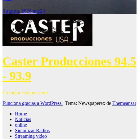
6 agosto, 2026
mar24
Caster Producciones 94.5
- 93.9
Lo mejor está por venir
Funciona gracias a WordPress
|
Tema: Newspaperex de
Themeansar
Home
Noticias
online
Sintonizar Radios
Streaming video