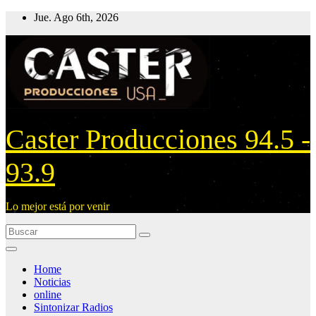
Ir
Jue. Ago 6th, 2026
al
contenido
Caster Producciones 94.5 -
93.9
Lo mejor está por venir
Home
Noticias
online
Sintonizar Radios