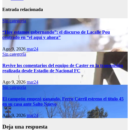
Entrada relacionada
Sin categoría
“Hoy estamos gobernando”: el discurso de Lacalle Pou
centrado en “el aquí y ahora”
Ago 9, 2026
mar24
Sin categoría
Revive los comentarios del equipo de Caster en la transmisión
realizada desde Estadio de Nacional FC
Ago 9, 2026
mar24
Sin categoría
El campeón empezó ganando. Ferro Carril estreno el título 45
en su casa ante Salto Nuevo
Ago 9, 2026
mar24
Deja una respuesta