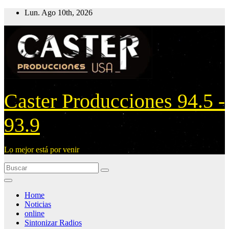
Ir
Lun. Ago 10th, 2026
al
contenido
Caster Producciones 94.5 -
93.9
Lo mejor está por venir
Home
Noticias
online
Sintonizar Radios