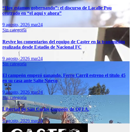
“Hoy estamos gobernando”: el discurso de Lacalle Pou
centrado en “el aquí y ahora”
9 agosto, 2026
mar24
Sin categoría
Revive los comentarios del equipo de Caster en la transmisión
realizada desde Estadio de Nacional FC
9 agosto, 2026
mar24
Sin categoría
El campeón empezó ganando. Ferro Carril estreno el título 45
en su casa ante Salto Nuevo
9 agosto, 2026
mar24
Sin categoría
Libertad de San Carlos campeón de OFI A.
9 agosto, 2026
mar24