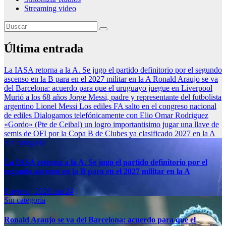
Streaming video
Última entrada
La IASA retorna a la A. Se jugo el partido definitorio por el segundo
ascenso en la B para en el 2027 militar en la A
Ronald Araujo se va
del Barcelona: acuerdo para que el uruguayo juegue en Liverpool
Murió a los 68 años Jorge Messi, padre y representante del futbolista
argentino Lionel Messi
Los ediles FA salto en el congreso nacional
de ediles
Dialogamos telefónicamente con Elio Omar Rodriguez
«Gordo» (Pte de Ceibal) un logro importantisimo jugar una llave de
semis de OFI por la Copa B de Clubes ya clasificado 2027 en la A
Sin categoría
La IASA retorna a la A. Se jugo el partido definitorio por el
segundo ascenso en la B para en el 2027 militar en la A
8 agosto, 2026
mar24
Sin categoría
Ronald Araujo se va del Barcelona: acuerdo para que el