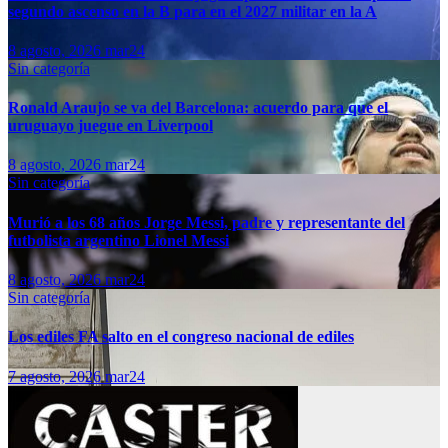
segundo ascenso en la B para en el 2027 militar en la A
8 agosto, 2026
mar24
Sin categoría
Ronald Araujo se va del Barcelona: acuerdo para que el
uruguayo juegue en Liverpool
8 agosto, 2026
mar24
Sin categoría
Murió a los 68 años Jorge Messi, padre y representante del
futbolista argentino Lionel Messi
8 agosto, 2026
mar24
Sin categoría
Los ediles FA salto en el congreso nacional de ediles
7 agosto, 2026
mar24