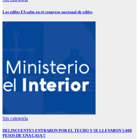
Los ediles FA salto en el congreso nacional de ediles
Sin categoría
DELINCUENTES ENTRARON POR EL TECHO Y SE LLEVARON 5.000
PESOS DE UNA CASA !!