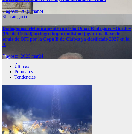
7 agosto, 2026
mar24
Sin categoría
Dialogamos telefónicamente con Elio Omar Rodriguez «Gordo»
(Pte de Ceibal) un logro importantisimo jugar una llave de
semis de OFI por la Copa B de Clubes ya clasificado 2027 en la
A
7 agosto, 2026
mar24
Últimas
Populares
Tendencias