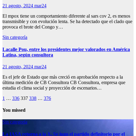
21 agosto, 2024
mar24
El mpox tiene un comportamiento diferente al sars cov 2, es menos
transmisible y con evolución lenta. Se ha detectado que el clado que
provoca el brote del Congo y…
Sin categoría
Lacalle Pou, entre los presidentes mejor valorados en América
Latina, según consultora
21 agosto, 2024
mar24
Es el jefe de Estado que más creció en aprobación respecto a la
última medición de CB Consultora CB Consultora, empresa que
estudia el clima social y proyección de escenarios…
Paginación
1
…
336
337
338
…
376
de
You missed
entradas
Sin categoría
La IASA retorna a la A. Se jugo el partido definitorio por el