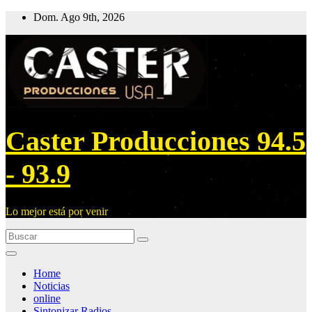
Ir
Dom. Ago 9th, 2026
al
contenido
Caster Producciones 94.5
- 93.9
Lo mejor está por venir
Home
Noticias
online
Sintonizar Radios