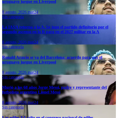
uruguayo juegue en Liverpool
8 agosto, 2026
mar24
Sin categoría
La IASA retorna a la A. Se jugo el partido definitorio por el
segundo ascenso en la B para en el 2027 militar en la A
8 agosto, 2026
mar24
Sin categoría
Ronald Araujo se va del Barcelona: acuerdo para que el
uruguayo juegue en Liverpool
8 agosto, 2026
mar24
Sin categoría
Murió a los 68 años Jorge Messi, padre y representante del
futbolista argentino Lionel Messi
8 agosto, 2026
mar24
Sin categoría
Los ediles FA salto en el congreso nacional de ediles